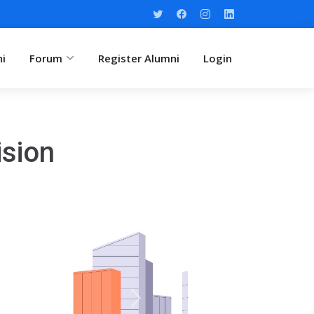
ni
Forum
Register Alumni
Login
sion
Next