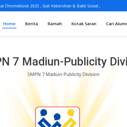
omebook 2025
,
Giat Kebersihan & Bakti Sosial
,
Home
Berita
Ramah
Kotak Saran
Cari Alum
 7 Madiun-Publicity Divi
SMPN 7 Madiun-Publicity Division