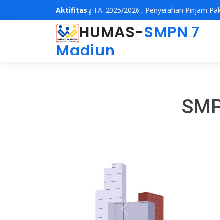
ialisasi dan Parenting TA. 2025/2026
Aktifitas
,
Penyerahan Pinjam Pakai Chr
HUMAS-
SMPN 7
Madiun
SMPN
Previous